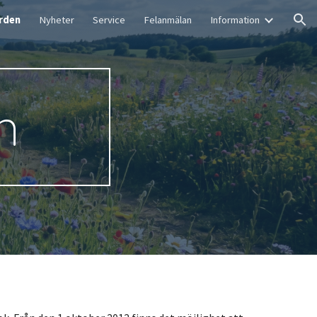
rden
Nyheter
Service
Felanmälan
Information
ion
n