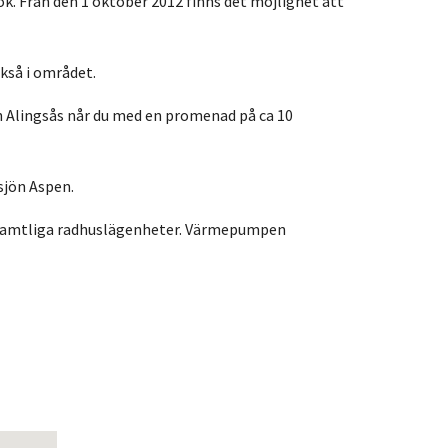
rok. Från den 1 oktober 2012 finns det möjlighet att
ckså i området.
h Alingsås når du med en promenad på ca 10
 sjön Aspen.
i samtliga radhuslägenheter. Värmepumpen