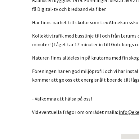
Radhusen byggdes 1979. Föreningen består av 92 hush
få Digital-tv och bredband via fiber.
Här finns närhet till skolor som t.ex Almekärrsskol
Kollektivtrafik med busslinje till och från Lerum
minuter! (Tåget tar 17 minuter in till Göteborgs c
Naturen finns alldeles in på knutarna med fin skog a
Föreningen har en god miljöprofil och vi har ins
kommer att ge oss ett energisnålt boende till låg
- Välkomna att hälsa på oss!
Vid eventuella frågor om området maila:
info@eke