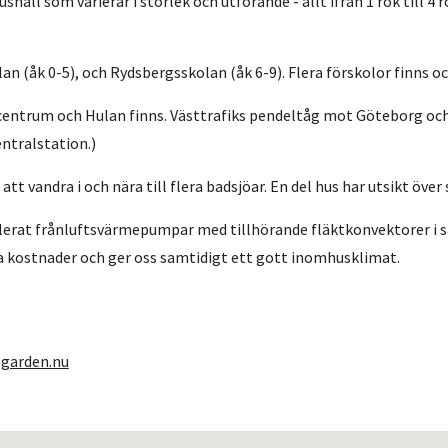
åll som varierar i storlek och utförande - allt ifrån 1 rok till 4 
an (åk 0-5), och Rydsbergsskolan (åk 6-9). Flera förskolor finns o
s centrum och Hulan finns. Västtrafiks pendeltåg mot Göteborg oc
entralstation.)
tt vandra i och nära till flera badsjöar. En del hus har utsikt över
tallerat frånluftsvärmepumpar med tillhörande fläktkonvektorer 
a kostnader och ger oss samtidigt ett gott inomhusklimat.
garden.nu