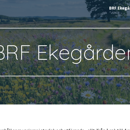
BRF Ekegå
ip to main content
Skip to navigat
BRF Ekegårde